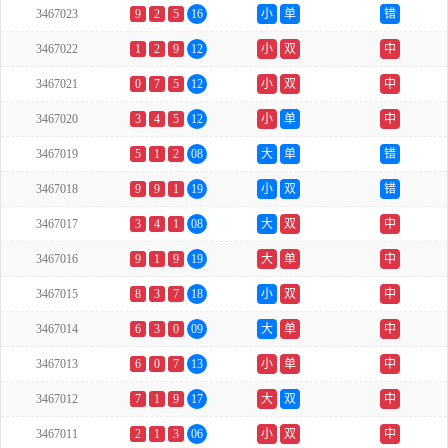
3467023
9
2
5
16
小
单
错
3467022
1
2
9
12
小
双
中
3467021
0
7
5
12
小
双
中
3467020
3
4
5
12
小
单
中
3467019
5
1
2
08
大
单
错
3467018
9
9
1
19
小
双
错
3467017
3
4
1
08
大
双
中
3467016
9
1
9
19
大
单
中
3467015
8
3
7
18
小
双
中
3467014
6
3
0
09
大
单
中
3467013
6
0
7
13
小
单
中
3467012
7
1
9
17
大
双
中
3467011
2
1
3
06
小
双
中