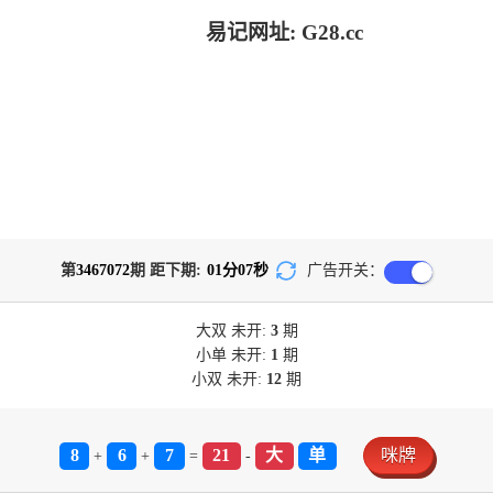
易记网址: G28.cc
第
3467072
期 距下期:
01
分
07
秒
广告开关：
大双
未开:
3
期
小单
未开:
1
期
小双
未开:
12
期
8
6
7
21
大
单
咪牌
+
+
=
-