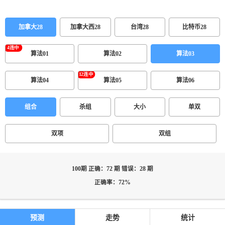
加拿大28
加拿大西28
台湾28
比特币28
算法01
算法02
算法03
算法04
算法05
算法06
组合
杀组
大小
单双
双项
双组
100期 正确：72 期 错误：28 期
正确率：72%
预测
走势
统计