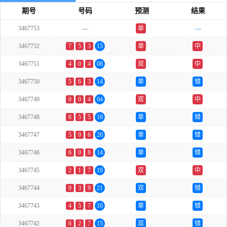
期号
号码
预测
结果
3467753
---
单
---
3467752
7
5
3
15
单
中
3467751
4
0
4
08
双
中
3467750
5
6
3
14
单
错
3467749
0
0
4
04
双
中
3467748
8
5
5
18
单
错
3467747
5
9
6
20
单
错
3467746
6
0
8
14
单
错
3467745
2
1
7
10
双
中
3467744
9
3
9
21
双
错
3467743
4
5
7
16
单
错
3467742
6
2
7
15
双
错