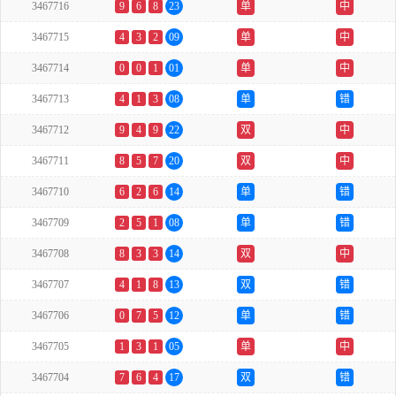
3467716
9
6
8
23
单
中
3467715
4
3
2
09
单
中
3467714
0
0
1
01
单
中
3467713
4
1
3
08
单
错
3467712
9
4
9
22
双
中
3467711
8
5
7
20
双
中
3467710
6
2
6
14
单
错
3467709
2
5
1
08
单
错
3467708
8
3
3
14
双
中
3467707
4
1
8
13
双
错
3467706
0
7
5
12
单
错
3467705
1
3
1
05
单
中
3467704
7
6
4
17
双
错