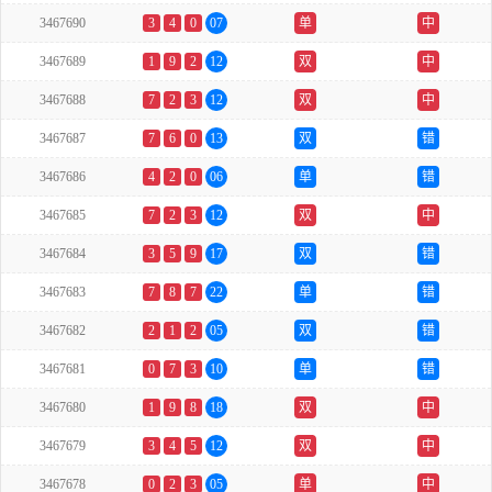
3467690
3
4
0
07
单
中
3467689
1
9
2
12
双
中
3467688
7
2
3
12
双
中
3467687
7
6
0
13
双
错
3467686
4
2
0
06
单
错
3467685
7
2
3
12
双
中
3467684
3
5
9
17
双
错
3467683
7
8
7
22
单
错
3467682
2
1
2
05
双
错
3467681
0
7
3
10
单
错
3467680
1
9
8
18
双
中
3467679
3
4
5
12
双
中
3467678
0
2
3
05
单
中