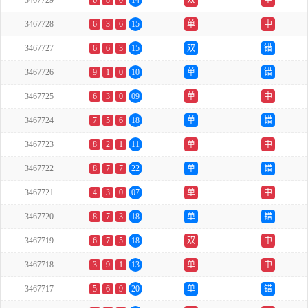
3467729
6
8
0
14
双
中
3467728
6
3
6
15
单
中
3467727
6
6
3
15
双
错
3467726
9
1
0
10
单
错
3467725
6
3
0
09
单
中
3467724
7
5
6
18
单
错
3467723
8
2
1
11
单
中
3467722
8
7
7
22
单
错
3467721
4
3
0
07
单
中
3467720
8
7
3
18
单
错
3467719
6
7
5
18
双
中
3467718
3
9
1
13
单
中
3467717
5
6
9
20
单
错