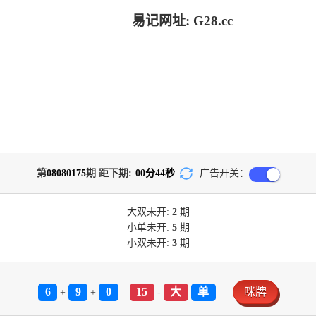
易记网址: G28.cc
第
08080175
期 距下期:
00
分
44
秒
广告开关：
大双
未开:
2
期
小单
未开:
5
期
小双
未开:
3
期
6
9
0
15
大
单
咪牌
+
+
=
-