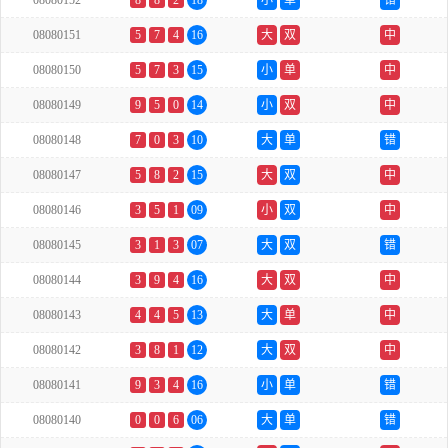
08080152
8
8
2
18
小
单
错
08080151
5
7
4
16
大
双
中
08080150
5
7
3
15
小
单
中
08080149
9
5
0
14
小
双
中
08080148
7
0
3
10
大
单
错
08080147
5
8
2
15
大
双
中
08080146
3
5
1
09
小
双
中
08080145
3
1
3
07
大
双
错
08080144
3
9
4
16
大
双
中
08080143
4
4
5
13
大
单
中
08080142
3
8
1
12
大
双
中
08080141
9
3
4
16
小
单
错
08080140
0
0
6
06
大
单
错