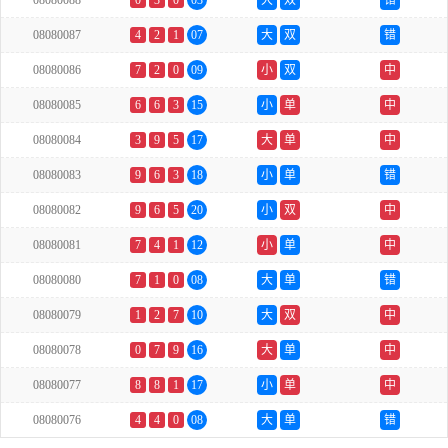
08080088
0
3
0
03
大
双
错
08080087
4
2
1
07
大
双
错
08080086
7
2
0
09
小
双
中
08080085
6
6
3
15
小
单
中
08080084
3
9
5
17
大
单
中
08080083
9
6
3
18
小
单
错
08080082
9
6
5
20
小
双
中
08080081
7
4
1
12
小
单
中
08080080
7
1
0
08
大
单
错
08080079
1
2
7
10
大
双
中
08080078
0
7
9
16
大
单
中
08080077
8
8
1
17
小
单
中
08080076
4
4
0
08
大
单
错