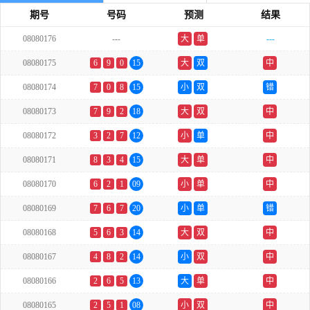
期号
号码
预测
结果
08080176
---
大
单
---
08080175
6
9
0
15
大
双
中
08080174
7
0
8
15
小
双
错
08080173
7
9
2
18
大
双
中
08080172
3
2
7
12
小
单
中
08080171
8
3
4
15
大
单
中
08080170
6
2
1
09
小
单
中
08080169
7
6
7
20
小
单
错
08080168
5
6
3
14
大
双
中
08080167
4
8
2
14
小
双
中
08080166
2
6
5
13
大
单
中
08080165
2
5
1
08
小
双
中