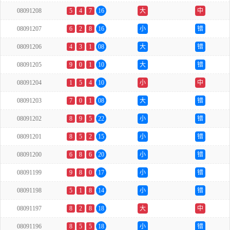
08091208
5
4
7
16
大
中
08091207
6
2
8
16
小
错
08091206
4
3
1
08
大
错
08091205
9
0
1
10
大
错
08091204
1
5
4
10
小
中
08091203
7
0
1
08
大
错
08091202
8
9
5
22
小
错
08091201
8
5
2
15
小
错
08091200
6
8
6
20
小
错
08091199
9
8
0
17
小
错
08091198
5
1
8
14
小
错
08091197
8
2
8
18
大
中
08091196
8
5
5
18
小
错