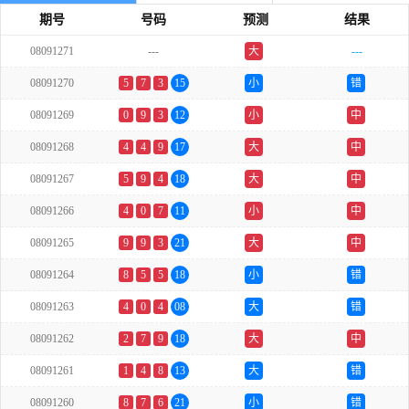
期号
号码
预测
结果
08091271
---
大
---
双
08091270
5
7
3
15
小
错
08091269
0
9
3
12
小
中
08091268
4
4
9
17
大
中
08091267
5
9
4
18
大
中
08091266
4
0
7
11
小
中
08091265
9
9
3
21
大
中
08091264
8
5
5
18
小
错
08091263
4
0
4
08
大
错
08091262
2
7
9
18
大
中
08091261
1
4
8
13
大
错
08091260
8
7
6
21
小
错