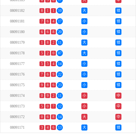
08091183
6
3
8
17
大
中
08091182
8
1
1
10
大
错
08091181
7
6
4
17
小
错
08091180
6
6
8
20
小
错
08091179
1
8
2
11
大
错
08091178
5
2
0
07
大
错
08091177
5
5
4
14
小
错
08091176
7
6
9
22
小
错
08091175
9
8
6
23
小
错
08091174
0
9
2
11
小
中
08091173
5
0
7
12
小
中
08091172
0
6
8
14
大
中
08091171
3
4
6
13
大
错