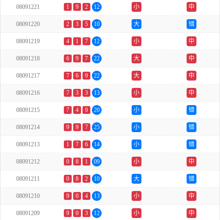
08091221
1
9
2
12
小
中
08091220
2
3
5
10
大
错
08091219
4
1
7
12
小
中
08091218
6
9
7
22
大
中
08091217
7
6
9
22
大
中
08091216
7
3
3
13
小
中
08091215
7
4
9
20
小
错
08091214
9
9
7
25
小
错
08091213
1
7
6
14
小
错
08091212
0
8
1
09
小
中
08091211
0
8
2
10
大
错
08091210
9
0
4
13
小
中
08091209
9
0
3
12
小
中