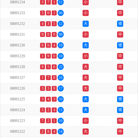
08091234
3
7
1
11
小
中
08091233
5
0
1
06
小
中
08091232
4
3
5
12
大
错
08091231
9
0
0
09
小
中
08091230
0
6
4
10
大
错
08091229
1
9
0
10
小
中
08091228
9
5
8
22
大
中
08091227
1
7
8
16
大
中
08091226
3
5
9
17
大
中
08091225
3
4
3
10
大
错
08091224
5
2
4
11
大
错
08091223
7
2
1
10
小
中
08091222
2
8
4
14
大
中