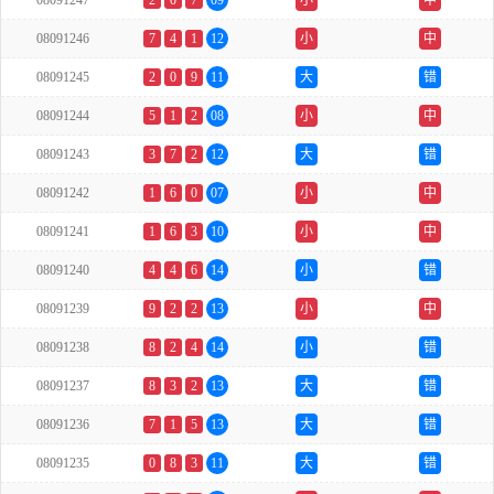
08091247
2
0
7
09
小
中
08091246
7
4
1
12
小
中
08091245
2
0
9
11
大
错
08091244
5
1
2
08
小
中
08091243
3
7
2
12
大
错
08091242
1
6
0
07
小
中
08091241
1
6
3
10
小
中
08091240
4
4
6
14
小
错
08091239
9
2
2
13
小
中
08091238
8
2
4
14
小
错
08091237
8
3
2
13
大
错
08091236
7
1
5
13
大
错
08091235
0
8
3
11
大
错