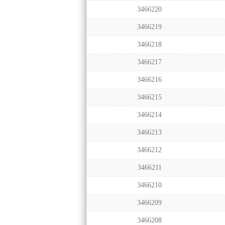
3466220
3466219
3466218
3466217
3466216
3466215
3466214
3466213
3466212
3466211
3466210
3466209
3466208