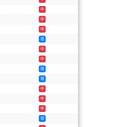
中
中
中
错
中
中
错
错
中
中
中
错