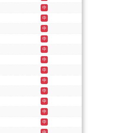
中
中
中
中
中
中
中
中
中
中
中
中
中