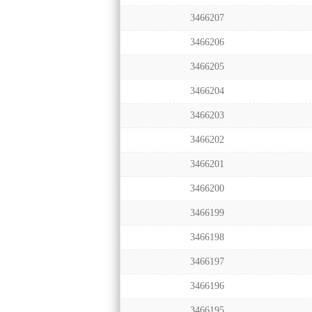
3466207
3466206
3466205
3466204
3466203
3466202
3466201
3466200
3466199
3466198
3466197
3466196
3466195