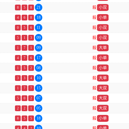
21
殺
小双
8
5
8
18
殺
小单
4
6
8
11
殺
小双
0
5
6
09
殺
小双
5
1
3
09
殺
大单
1
7
1
17
殺
小单
4
7
6
08
殺
小单
1
5
2
10
殺
大单
3
3
4
15
殺
大双
1
7
7
07
殺
大双
5
0
2
05
殺
大双
2
2
1
18
殺
小单
8
5
5
10
殺
小单
4
4
2