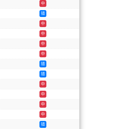
中
错
中
中
中
中
错
错
中
中
中
中
错