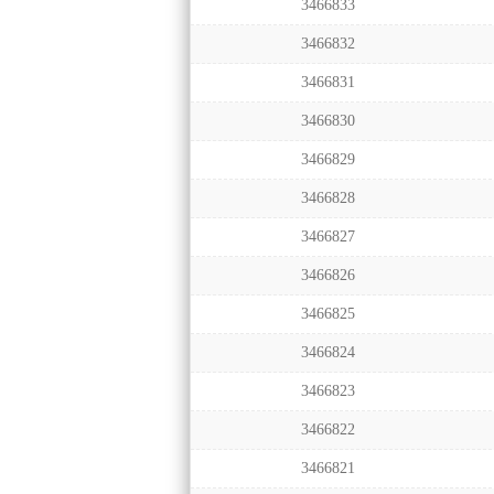
3466833
3466832
3466831
3466830
3466829
3466828
3466827
3466826
3466825
3466824
3466823
3466822
3466821