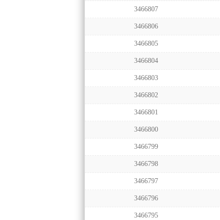
3466807
3466806
3466805
3466804
3466803
3466802
3466801
3466800
3466799
3466798
3466797
3466796
3466795