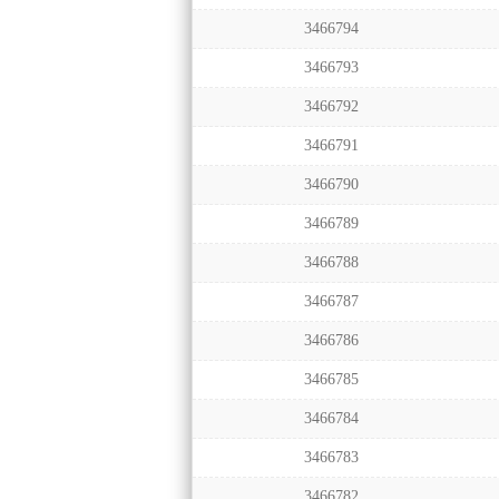
3466794
3466793
3466792
3466791
3466790
3466789
3466788
3466787
3466786
3466785
3466784
3466783
3466782