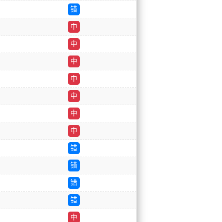
错
中
中
中
中
中
中
中
错
错
错
错
中