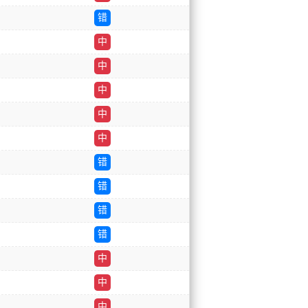
错
中
中
中
中
中
错
错
错
错
中
中
中