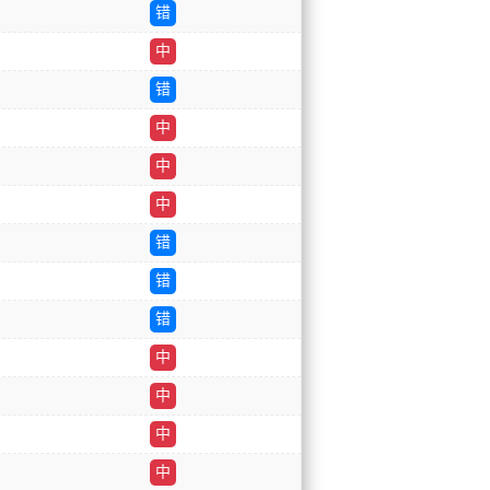
错
中
错
中
中
中
错
错
错
中
中
中
中