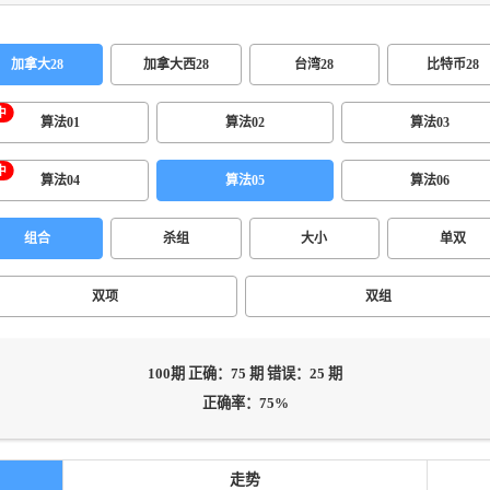
加拿大28
加拿大西28
台湾28
比特币28
算法01
算法02
算法03
算法04
算法05
算法06
组合
杀组
大小
单双
双项
双组
100期 正确：75 期 错误：25 期
正确率：75%
走势