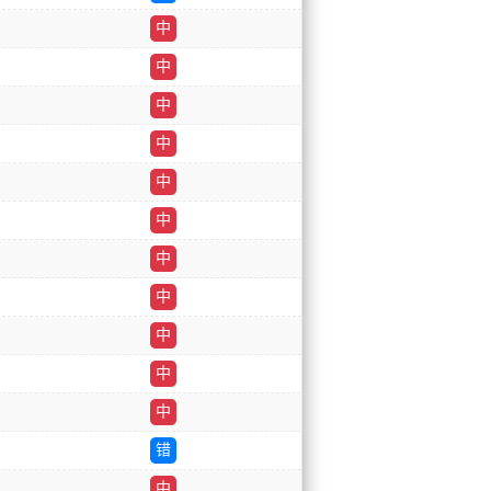
中
中
中
中
中
中
中
中
中
中
中
错
中