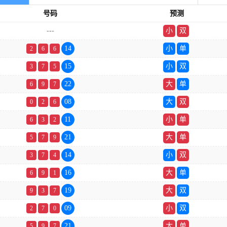
号码
预测
---
小
双
14
小
单
2
6
6
15
小
双
3
7
5
22
大
单
6
9
7
08
大
双
0
2
6
11
小
单
6
3
2
21
大
单
5
7
9
14
小
双
3
7
4
16
大
单
6
9
1
19
大
双
9
3
7
09
小
双
2
7
0
21
大
单
5
9
7