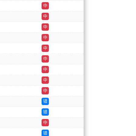
中
中
中
中
中
中
中
中
中
错
错
中
错