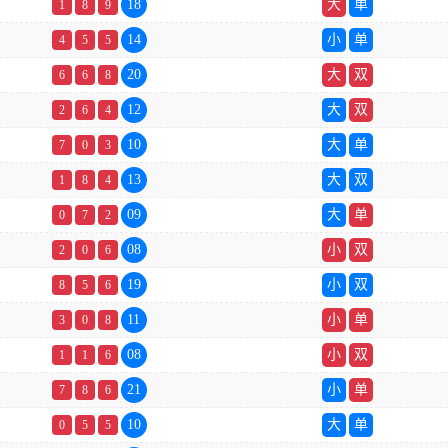
18
大
单
1
8
9
14
小
单
4
5
5
20
大
双
6
6
8
12
大
双
2
6
4
10
大
单
7
0
3
13
大
双
1
8
4
09
大
单
0
7
2
08
小
双
2
0
6
19
小
双
8
5
6
11
小
单
3
0
8
08
小
双
1
1
6
21
小
单
7
8
6
10
大
单
0
5
5