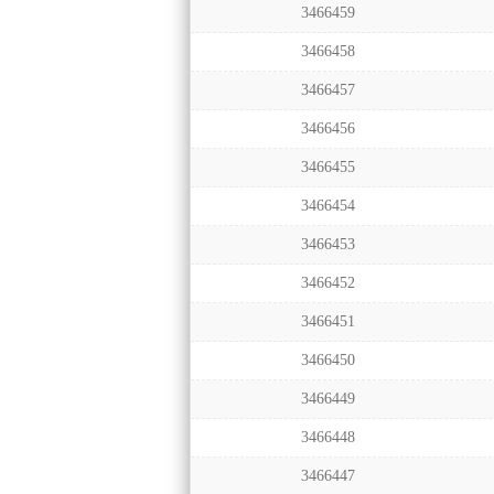
3466459
3466458
3466457
3466456
3466455
3466454
3466453
3466452
3466451
3466450
3466449
3466448
3466447