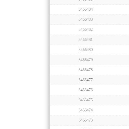
3466484
3466483
3466482
3466481
3466480
3466479
3466478
3466477
3466476
3466475
3466474
3466473