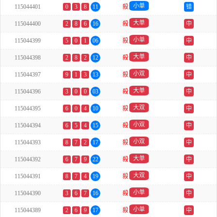
小单
115044401
0
3
8
11
殺
错
大单
115044400
2
8
6
16
殺
中
小单
115044399
5
0
1
06
殺
中
大单
115044398
2
8
2
12
殺
中
小双
115044397
9
1
3
13
殺
中
大单
115044396
3
0
0
03
殺
中
大双
115044395
6
0
4
10
殺
中
小双
115044394
6
5
4
15
殺
中
小双
115044393
8
7
2
17
殺
中
大单
115044392
6
7
9
22
殺
中
大双
115044391
8
7
4
19
殺
中
小单
115044390
3
6
7
16
殺
中
小单
115044389
2
6
9
17
殺
中