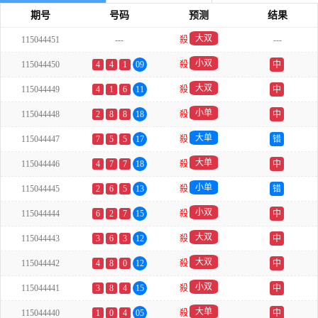
期号
号码
预测
结果
大双
115044451
---
殺
---
小双
115044450
4
4
1
09
殺
中
大双
115044449
4
1
6
11
殺
中
小单
115044448
2
8
8
18
殺
中
大单
115044447
7
5
5
17
殺
错
大单
115044446
4
7
7
18
殺
中
小单
115044445
2
6
5
13
殺
错
小双
115044444
6
2
7
15
殺
中
大双
115044443
3
6
3
12
殺
中
大双
115044442
4
8
0
12
殺
中
小双
115044441
3
8
4
15
殺
中
大单
115044440
1
0
4
05
殺
中