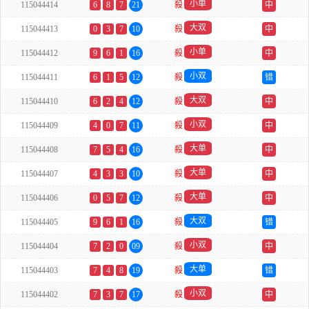
小单
115044414
6
8
7
21
殺
中
大双
115044413
0
3
7
10
殺
中
小单
115044412
9
6
1
16
殺
中
小双
115044411
6
1
5
12
殺
错
大双
115044410
6
2
4
12
殺
中
小双
115044409
4
0
7
11
殺
中
大单
115044408
7
5
4
16
殺
中
大单
115044407
4
3
3
10
殺
中
大单
115044406
0
5
7
12
殺
中
大双
115044405
9
6
1
16
殺
错
小双
115044404
7
2
0
09
殺
中
大单
115044403
7
4
8
19
殺
错
小双
115044402
7
3
7
17
殺
中