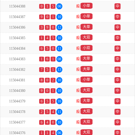
小单
115044388
0
1
5
06
殺
中
小单
115044387
9
0
1
10
殺
中
大单
115044386
3
9
0
12
殺
中
大双
115044385
1
4
5
10
殺
中
小双
115044384
6
5
0
11
殺
中
大单
115044383
1
6
1
08
殺
中
大单
115044382
7
5
1
13
殺
中
小单
115044381
8
0
2
10
殺
中
大双
115044380
9
0
1
10
殺
中
大单
115044379
6
5
5
16
殺
中
大双
115044378
2
5
4
11
殺
中
大双
115044377
6
4
0
10
殺
中
大双
115044376
1
1
4
06
殺
中