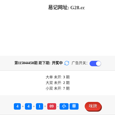
易记网址: G28.cc
第
115044450
期 距下期:
开奖中
广告开关：
大单
未开:
3
期
大双
未开:
2
期
小双
未开:
7
期
4
4
1
09
小
单
咪牌
+
+
=
-