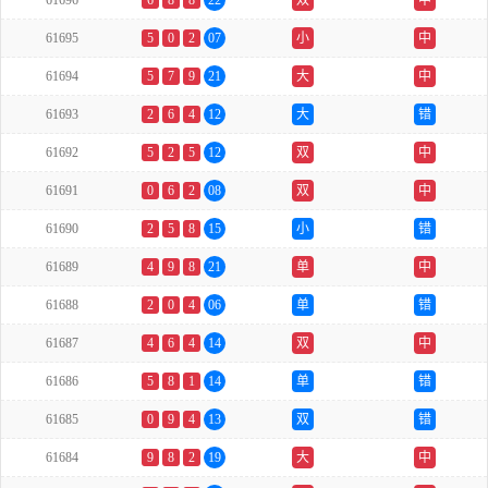
61696
6
8
8
22
双
中
61695
5
0
2
07
小
中
61694
5
7
9
21
大
中
61693
2
6
4
12
大
错
61692
5
2
5
12
双
中
61691
0
6
2
08
双
中
61690
2
5
8
15
小
错
61689
4
9
8
21
单
中
61688
2
0
4
06
单
错
61687
4
6
4
14
双
中
61686
5
8
1
14
单
错
61685
0
9
4
13
双
错
61684
9
8
2
19
大
中