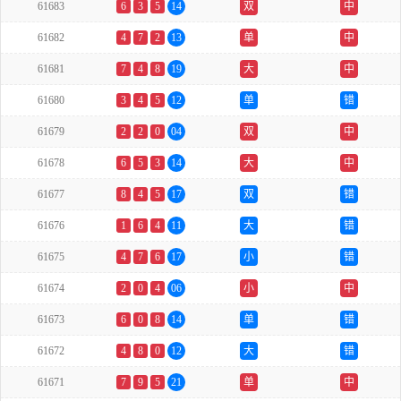
61683
6
3
5
14
双
中
61682
4
7
2
13
单
中
61681
7
4
8
19
大
中
61680
3
4
5
12
单
错
61679
2
2
0
04
双
中
61678
6
5
3
14
大
中
61677
8
4
5
17
双
错
61676
1
6
4
11
大
错
61675
4
7
6
17
小
错
61674
2
0
4
06
小
中
61673
6
0
8
14
单
错
61672
4
8
0
12
大
错
61671
7
9
5
21
单
中