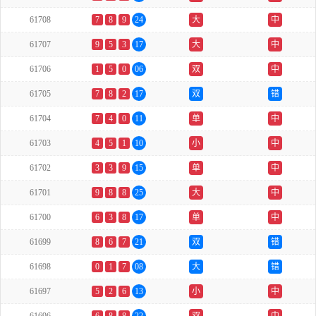
61708
7
8
9
24
大
中
61707
9
5
3
17
大
中
61706
1
5
0
06
双
中
61705
7
8
2
17
双
错
61704
7
4
0
11
单
中
61703
4
5
1
10
小
中
61702
3
3
9
15
单
中
61701
9
8
8
25
大
中
61700
6
3
8
17
单
中
61699
8
6
7
21
双
错
61698
0
1
7
08
大
错
61697
5
2
6
13
小
中