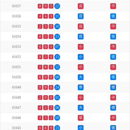
61657
8
9
5
22
双
中
61656
4
4
3
11
双
错
61655
2
5
9
16
双
中
61654
8
2
3
13
双
错
61653
6
0
1
07
小
中
61652
9
2
4
15
小
错
61651
1
8
3
12
小
中
61650
6
0
0
06
大
错
61649
9
9
6
24
单
错
61648
2
0
0
02
小
中
61647
4
2
2
08
大
错
61646
4
3
2
09
单
中
61645
6
8
9
23
小
错