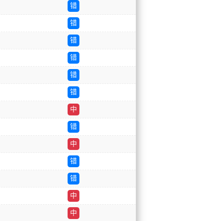
错
错
错
错
错
错
中
错
中
错
错
中
中