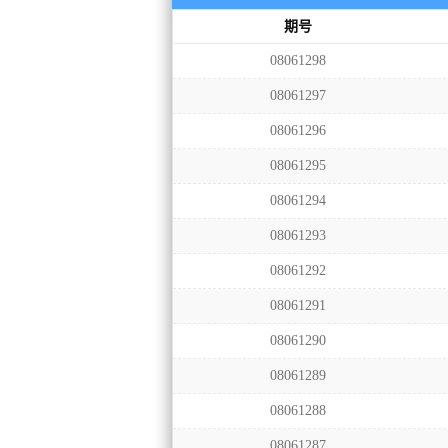
期号
08061298
08061297
08061296
08061295
08061294
08061293
08061292
08061291
08061290
08061289
08061288
08061287