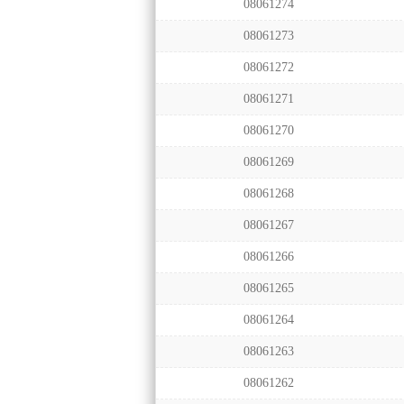
08061274
08061273
08061272
08061271
08061270
08061269
08061268
08061267
08061266
08061265
08061264
08061263
08061262