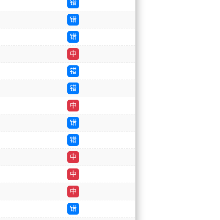
错
错
错
中
错
错
中
错
错
中
中
中
错