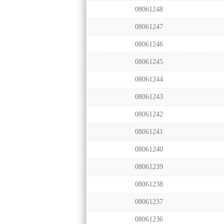
08061248
08061247
08061246
08061245
08061244
08061243
08061242
08061241
08061240
08061239
08061238
08061237
08061236