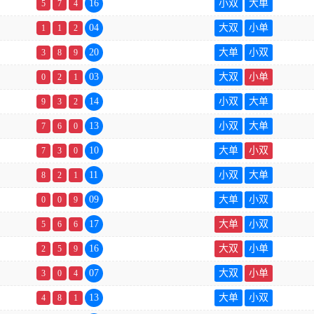
16
小双
大单
5
7
4
04
大双
小单
1
1
2
20
大单
小双
3
8
9
03
大双
小单
0
2
1
14
小双
大单
9
3
2
13
小双
大单
7
6
0
10
大单
小双
7
3
0
11
小双
大单
8
2
1
09
大单
小双
0
0
9
17
大单
小双
5
6
6
16
大双
小单
2
5
9
07
大双
小单
3
0
4
13
大单
小双
4
8
1