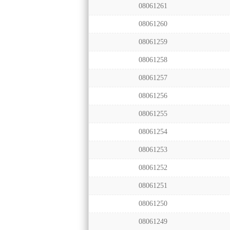
08061261
08061260
08061259
08061258
08061257
08061256
08061255
08061254
08061253
08061252
08061251
08061250
08061249