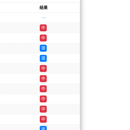
结果
---
中
中
错
错
中
中
中
中
中
中
错