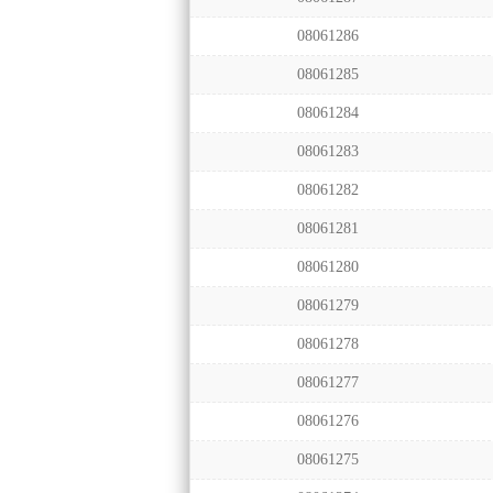
08061286
08061285
08061284
08061283
08061282
08061281
08061280
08061279
08061278
08061277
08061276
08061275