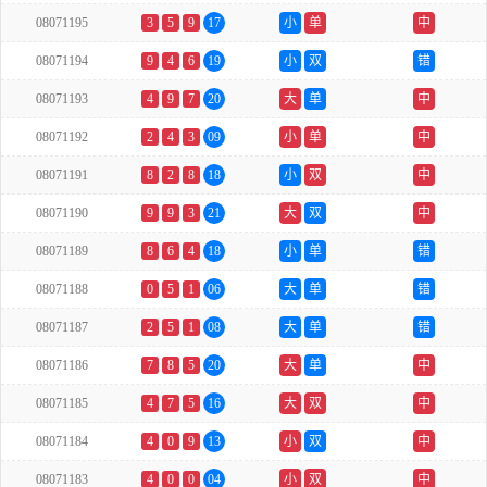
08071195
3
5
9
17
小
单
中
08071194
9
4
6
19
小
双
错
08071193
4
9
7
20
大
单
中
08071192
2
4
3
09
小
单
中
08071191
8
2
8
18
小
双
中
08071190
9
9
3
21
大
双
中
08071189
8
6
4
18
小
单
错
08071188
0
5
1
06
大
单
错
08071187
2
5
1
08
大
单
错
08071186
7
8
5
20
大
单
中
08071185
4
7
5
16
大
双
中
08071184
4
0
9
13
小
双
中
08071183
4
0
0
04
小
双
中