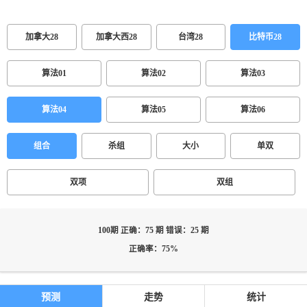
加拿大28
加拿大西28
台湾28
比特币28
算法01
算法02
算法03
算法04
算法05
算法06
组合
杀组
大小
单双
双项
双组
100期 正确：75 期 错误：25 期
正确率：75%
预测
走势
统计