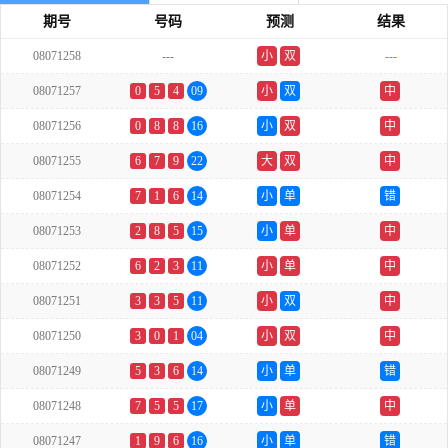
期号
号码
预测
结果
08071258
---
小
双
---
08071257
0
5
4
09
小
双
中
08071256
0
8
8
16
小
双
中
08071255
6
7
9
22
大
双
中
08071254
7
1
6
14
小
单
错
08071253
2
8
5
15
小
单
中
08071252
6
2
3
11
小
单
中
08071251
3
3
5
11
小
双
中
08071250
3
0
1
04
小
双
中
08071249
5
3
6
14
小
单
错
08071248
7
5
5
17
小
单
中
08071247
1
9
6
16
小
单
错