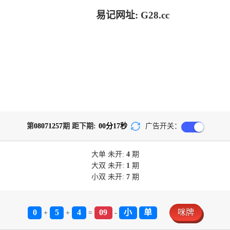
易记网址: G28.cc
第
08071257
期 距下期:
00
分
17
秒
广告开关：
大单
未开:
4
期
大双
未开:
1
期
小双
未开:
7
期
0
5
4
09
小
单
咪牌
+
+
=
-